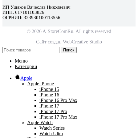
ИП Ушаков Вячеслав Николаевич
ИНН: 617101103826
ОГРНИП: 323930100113556
© 2026 A-StoreComRu. All rights reserved
Сайт создан
WebCreative Studio
Поиск
Меню
Категории
Apple
Apple iPhone
iPhone 15
iPhone 16
iPhone 16 Pro Max
iPhone 17
iPhone 17 Pro
iPhone 17 Pro Max
Apple Watch
Watch Series
Watch Ultra