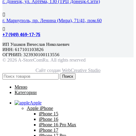
г. Донецк, ул. Артёма, 130 (ТРЦ Донецк-Сити)
г. Мариуполь, пр. Ленина (Мира), 71/41, пом.60
+7 (949) 469-17-75
ИП Ушаков Вячеслав Николаевич
ИНН: 617101103826
ОГРНИП: 323930100113556
© 2026 A-StoreComRu. All rights reserved
Сайт создан
WebCreative Studio
Поиск
Меню
Категории
Apple
Apple iPhone
iPhone 15
iPhone 16
iPhone 16 Pro Max
iPhone 17
iPhone 17 Pro