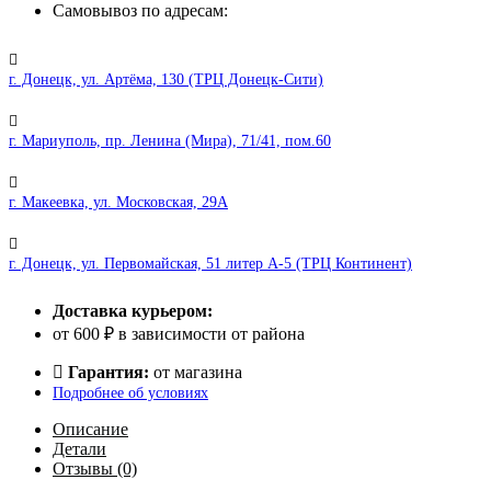
iPhone
Самовывоз по адресам:
14ProMax
Deep
purple
г. Донецк, ул. Артёма, 130 (ТРЦ Донецк-Сити)
г. Мариуполь, пр. Ленина (Мира), 71/41, пом.60
г. Макеевка, ул. Московская, 29А
г. Донецк, ул. Первомайская, 51 литер А-5 (ТРЦ Континент)
Доставка курьером:
от 600 ₽ в зависимости от района
Гарантия:
от магазина
Подробнее об условиях
Описание
Детали
Отзывы (0)