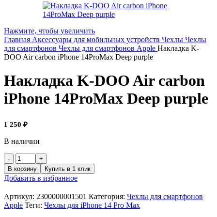
Нажмите, чтобы увеличить
Главная
Аксессуары для мобильных устройств
Чехлы
Чехлы
для смартфонов
Чехлы для смартфонов Apple
Накладка K-
DOO Air carbon iPhone 14ProMax Deep purple
Накладка K-DOO Air carbon
iPhone 14ProMax Deep purple
1 250
₽
В наличии
Количество
товара
В корзину
Купить в 1 клик
Накладка
Добавить в избранное
K-
DOO
Артикул:
2300000001501
Категория:
Чехлы для смартфонов
Air
Apple
Теги:
Чехлы для iPhone 14 Pro Max
carbon