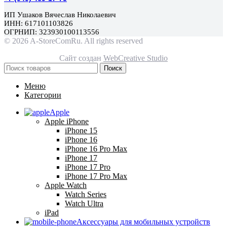
ИП Ушаков Вячеслав Николаевич
ИНН: 617101103826
ОГРНИП: 323930100113556
© 2026 A-StoreComRu. All rights reserved
Сайт создан
WebCreative Studio
Поиск
Меню
Категории
Apple
Apple iPhone
iPhone 15
iPhone 16
iPhone 16 Pro Max
iPhone 17
iPhone 17 Pro
iPhone 17 Pro Max
Apple Watch
Watch Series
Watch Ultra
iPad
Аксессуары для мобильных устройств