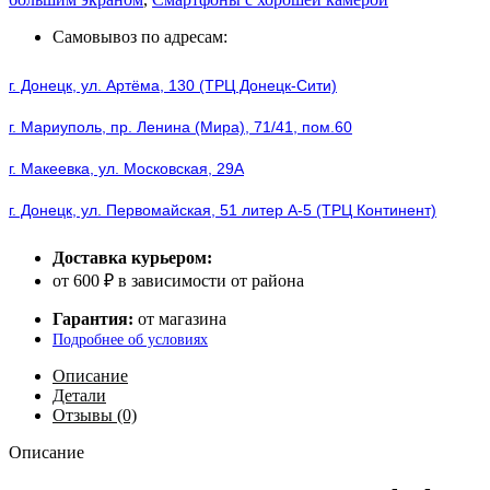
5G
8/256GB
Самовывоз по адресам:
Black
г. Донецк, ул. Артёма, 130 (ТРЦ Донецк-Сити)
г. Мариуполь, пр. Ленина (Мира), 71/41, пом.60
г. Макеевка, ул. Московская, 29А
г. Донецк, ул. Первомайская, 51 литер А-5 (ТРЦ Континент)
Доставка курьером:
от 600 ₽ в зависимости от района
Гарантия:
от магазина
Подробнее об условиях
Описание
Детали
Отзывы (0)
Описание