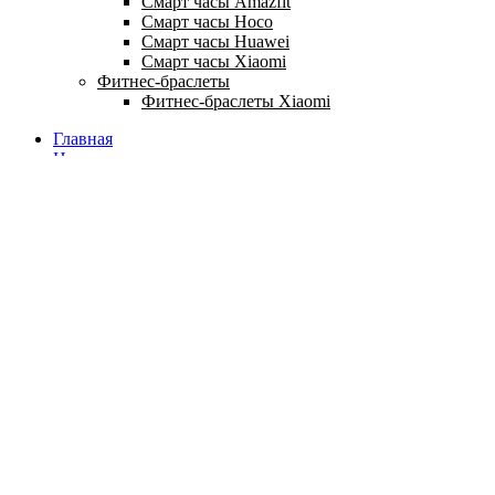
Смарт часы Amazfit
Смарт часы Hoco
Смарт часы Huawei
Смарт часы Xiaomi
Фитнес-браслеты
Фитнес-браслеты Xiaomi
Главная
Новинки
Доставка и оплата
О компании
Гарантия
Ремонт
Контакты
г. Донецк, ул. Артёма, 130 (ТРЦ Донецк-Сити)
+7 (949) 469-17-75
Ежедневно с 10:00 до 20:00
Vk
Telegram
г. Донецк, ул. Артёма, 130 (ТРЦ Донецк-Сити)
Избранное
Корзина
Закрыть
Для улучшения работы сайта мы используем cookie-файлы.
Продолжая пользоваться сайтом, вы соглашаетесь с