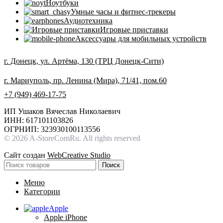
Ноутбуки
Умные часы и фитнес-трекеры
Аудиотехника
Игровые приставки
Аксессуары для мобильных устройств
г. Донецк, ул. Артёма, 130 (ТРЦ Донецк-Сити)
г. Мариуполь, пр. Ленина (Мира), 71/41, пом.60
+7 (949) 469-17-75
ИП Ушаков Вячеслав Николаевич
ИНН: 617101103826
ОГРНИП: 323930100113556
© 2026 A-StoreComRu. All rights reserved
Сайт создан
WebCreative Studio
Поиск
Меню
Категории
Apple
Apple iPhone