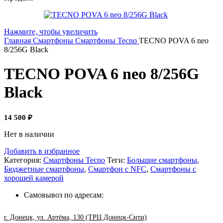
Нажмите, чтобы увеличить
Главная
Смартфоны
Смартфоны Tecno
TECNO POVA 6 neo
8/256G Black
TECNO POVA 6 neo 8/256G
Black
14 500
₽
Нет в наличии
Добавить в избранное
Категория:
Смартфоны Tecno
Теги:
Большие смартфоны
,
Бюджетные смартфоны
,
Смартфон с NFC
,
Смартфоны с
хорошей камерой
Самовывоз по адресам:
г. Донецк, ул. Артёма, 130 (ТРЦ Донецк-Сити)