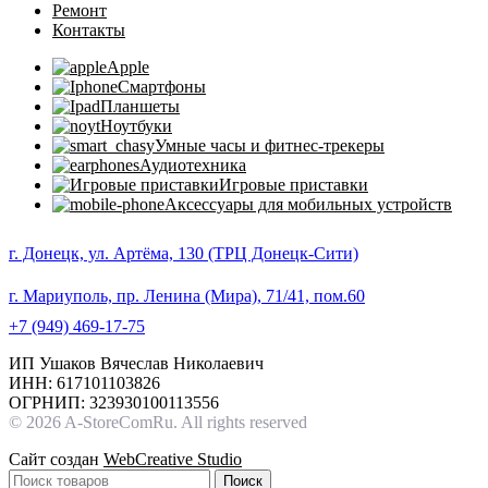
Ремонт
Контакты
Apple
Смартфоны
Планшеты
Ноутбуки
Умные часы и фитнес-трекеры
Аудиотехника
Игровые приставки
Аксессуары для мобильных устройств
г. Донецк, ул. Артёма, 130 (ТРЦ Донецк-Сити)
г. Мариуполь, пр. Ленина (Мира), 71/41, пом.60
+7 (949) 469-17-75
ИП Ушаков Вячеслав Николаевич
ИНН: 617101103826
ОГРНИП: 323930100113556
© 2026 A-StoreComRu. All rights reserved
Сайт создан
WebCreative Studio
Поиск