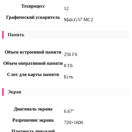
Техпроцесс
12
Графический ускоритель
Mali-G57 MC2
Память
Объем встроенной памяти
256 Гб
Объем оперативной памяти
8 Гб
Слот для карты памяти
Есть
Экран
Диагональ экрана
6.67"
Разрешение экрана
720×1600
Плотность пикселей