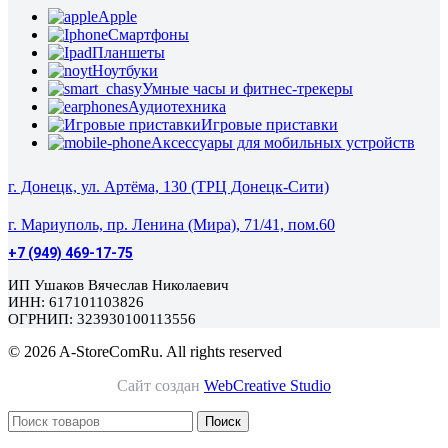
Apple
Смартфоны
Планшеты
Ноутбуки
Умные часы и фитнес-трекеры
Аудиотехника
Игровые приставки
Аксессуары для мобильных устройств
г. Донецк, ул. Артёма, 130 (ТРЦ Донецк-Сити)
г. Мариуполь, пр. Ленина (Мира), 71/41, пом.60
+7 (949) 469-17-75
ИП Ушаков Вячеслав Николаевич
ИНН: 617101103826
ОГРНИП: 323930100113556
© 2026 A-StoreComRu. All rights reserved
Сайт создан
WebCreative Studio
Поиск