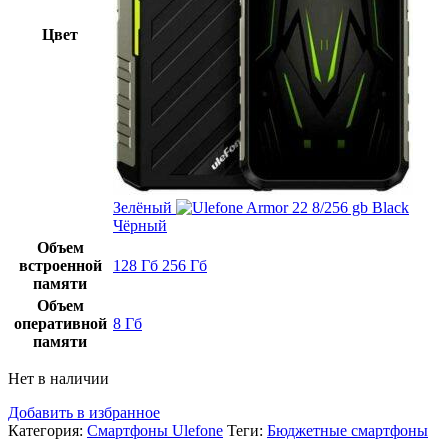
Цвет
Зелёный
Чёрный
Объем
встроенной
128 Гб
256 Гб
памяти
Объем
оперативной
8 Гб
памяти
Нет в наличии
Добавить в избранное
Категория:
Смартфоны Ulefone
Теги:
Бюджетные смартфоны