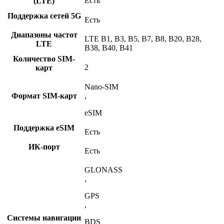
Есть
(LTE)
Поддержка сетей 5G
Есть
Диапазоны частот
LTE B1, B3, B5, B7, B8, B20, B28,
LTE
B38, B40, B41
Количество SIM-
2
карт
Nano-SIM
Формат SIM-карт
,
eSIM
Поддержка eSIM
Есть
ИК-порт
Есть
GLONASS
,
GPS
,
Системы навигации
BDS