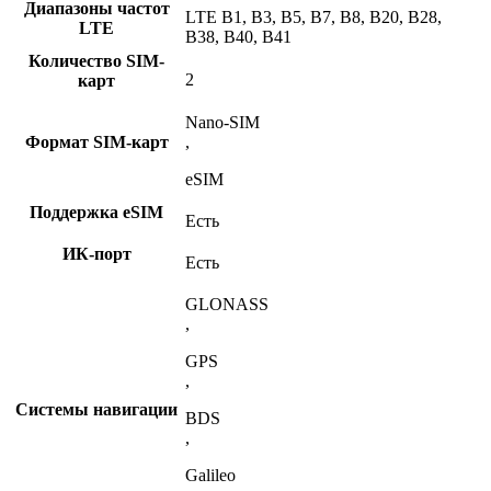
Диапазоны частот
LTE B1, B3, B5, B7, B8, B20, B28,
LTE
B38, B40, B41
Количество SIM-
2
карт
Nano-SIM
Формат SIM-карт
,
eSIM
Поддержка eSIM
Есть
ИК-порт
Есть
GLONASS
,
GPS
,
Системы навигации
BDS
,
Galileo