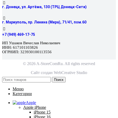
г. Донецк, ул. Артёма, 130 (ТРЦ Донецк-Сити)
г. Мариуполь, пр. Ленина (Мира), 71/41, пом.60
+7 (949) 469-17-75
ИП Ушаков Вячеслав Николаевич
ИНН: 617101103826
ОГРНИП: 323930100113556
© 2026 A-StoreComRu. All rights reserved
Сайт создан
WebCreative Studio
Поиск
Меню
Категории
Apple
Apple iPhone
iPhone 15
iPhone 16