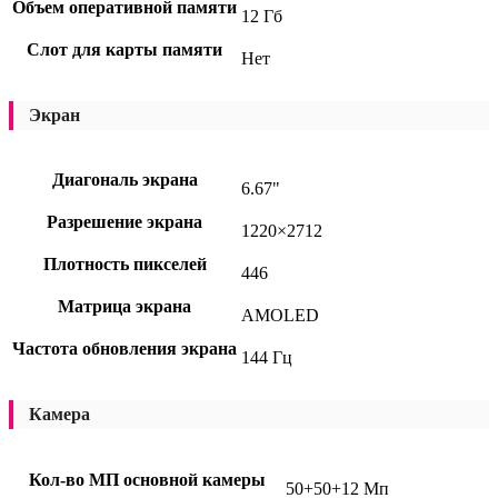
Объем оперативной памяти
12 Гб
Слот для карты памяти
Нет
Экран
Диагональ экрана
6.67"
Разрешение экрана
1220×2712
Плотность пикселей
446
Матрица экрана
AMOLED
Частота обновления экрана
144 Гц
Камера
Кол-во МП основной камеры
50+50+12 Мп