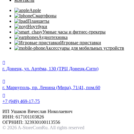
Контакты
Apple
Смартфоны
Планшеты
Ноутбуки
Умные часы и фитнес-трекеры
Аудиотехника
Игровые приставки
Аксессуары для мобильных устройств
г. Донецк, ул. Артёма, 130 (ТРЦ Донецк-Сити)
г. Мариуполь, пр. Ленина (Мира), 71/41, пом.60
+7 (949) 469-17-75
ИП Ушаков Вячеслав Николаевич
ИНН: 617101103826
ОГРНИП: 323930100113556
© 2026 A-StoreComRu. All rights reserved