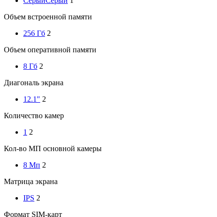
Серый
Серый
1
Объем встроенной памяти
256 Гб
2
Объем оперативной памяти
8 Гб
2
Диагональ экрана
12.1"
2
Количество камер
1
2
Кол-во МП основной камеры
8 Мп
2
Матрица экрана
IPS
2
Формат SIM-карт