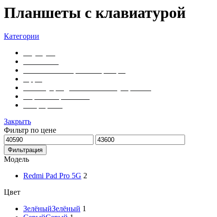
Планшеты с клавиатурой
Категории
Ноутбуки
Планшеты
Умные часы и фитнес-трекеры
Apple
Аксессуары для мобильных устройств
Игровые приставки
Смартфоны
Закрыть
Фильтр по цене
Минимальная
Максимальная
цена
цена
Фильтрация
Модель
Redmi Pad Pro 5G
2
Цвет
Зелёный
Зелёный
1