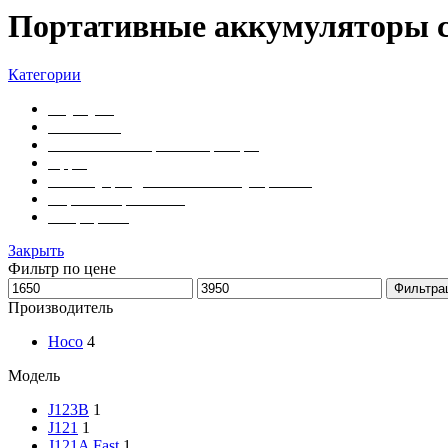
Портативные аккумуляторы с
Категории
Ноутбуки
Планшеты
Умные часы и фитнес-трекеры
Apple
Аксессуары для мобильных устройств
Игровые приставки
Смартфоны
Закрыть
Фильтр по цене
Минимальная
Максимальная
Фильтра
цена
цена
Производитель
Hoco
4
Модель
J123B
1
J121
1
J121A Fast
1