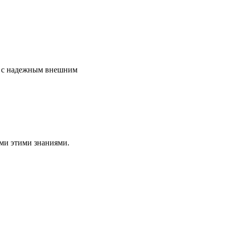
язи с надежным внешним
ами этими знаниями.