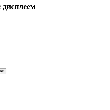
 дисплеем
ция