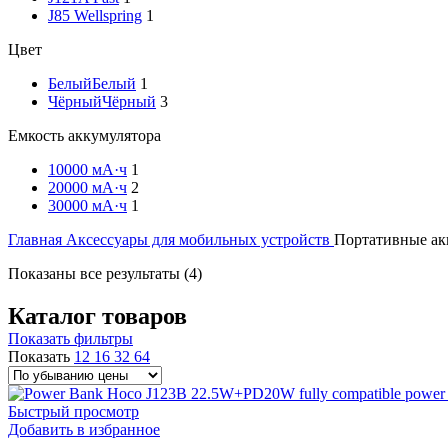
J85 Wellspring
1
Цвет
Белый
Белый
1
Чёрный
Чёрный
3
Емкость аккумулятора
10000 мА·ч
1
20000 мА·ч
2
30000 мА·ч
1
Главная
Аксессуары для мобильных устройств
Портативные ак
Цены:
Показаны все результаты (4)
по
убыванию
Каталог товаров
Показать фильтры
Показать
12
16
32
64
Быстрый просмотр
Добавить в избранное