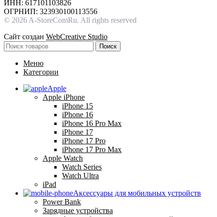
ИНН: 617101103826
ОГРНИП: 323930100113556
© 2026 A-StoreComRu. All rights reserved
Сайт создан
WebCreative Studio
Поиск
Меню
Категории
Apple
Apple iPhone
iPhone 15
iPhone 16
iPhone 16 Pro Max
iPhone 17
iPhone 17 Pro
iPhone 17 Pro Max
Apple Watch
Watch Series
Watch Ultra
iPad
Аксессуары для мобильных устройств
Power Bank
Зарядные устройства