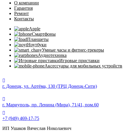
О компании
Гарантия
Ремонт
Контакты
Apple
Смартфоны
Планшеты
Ноутбуки
Умные часы и фитнес-трекеры
Аудиотехника
Игровые приставки
Аксессуары для мобильных устройств
г. Донецк, ул. Артёма, 130 (ТРЦ Донецк-Сити)
г. Мариуполь, пр. Ленина (Мира), 71/41, пом.60
+7 (949) 469-17-75
ИП Ушаков Вячеслав Николаевич