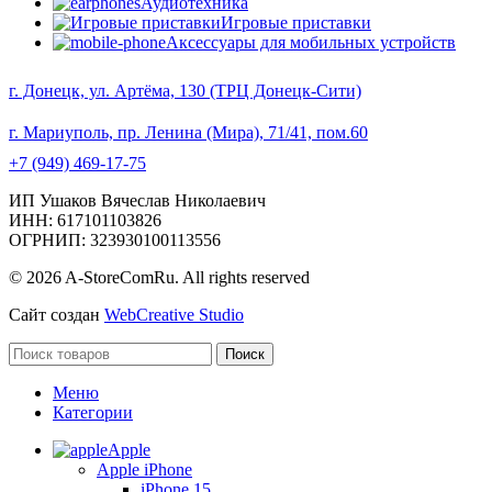
Аудиотехника
Игровые приставки
Аксессуары для мобильных устройств
г. Донецк, ул. Артёма, 130 (ТРЦ Донецк-Сити)
г. Мариуполь, пр. Ленина (Мира), 71/41, пом.60
+7 (949) 469-17-75
ИП Ушаков Вячеслав Николаевич
ИНН: 617101103826
ОГРНИП: 323930100113556
© 2026 A-StoreComRu. All rights reserved
Сайт создан
WebCreative Studio
Поиск
Меню
Категории
Apple
Apple iPhone
iPhone 15