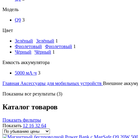
Модель
Q9
3
Цвет
Зелёный
Зелёный
1
Фиолетовый
Фиолетовый
1
Чёрный
Чёрный
1
Емкость аккумулятора
5000 мА·ч
3
Главная
Аксессуары для мобильных устройств
Внешние аккум
Цены:
Показаны все результаты (3)
по
убыванию
Каталог товаров
Показать фильтры
Показать
12
16
32
64