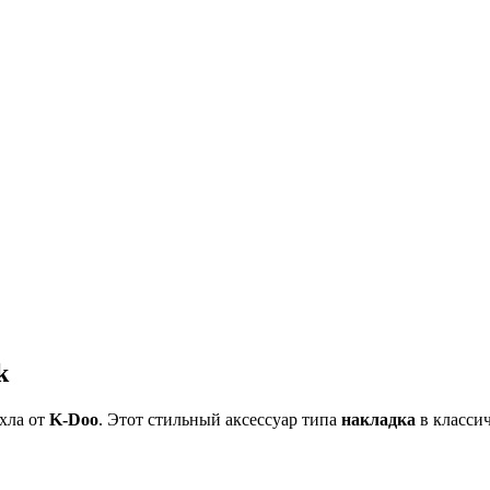
k
хла от
K-Doo
. Этот стильный аксессуар типа
накладка
в класси