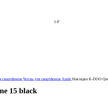
0
₽
я смартфонов
Чехлы для смартфонов Apple
Накладка K-DOO Qseri
e 15 black