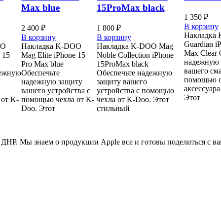
Max blue
15ProMax black
1 350
₽
В корзину
2 400
₽
1 800
₽
Накладка
В корзину
В корзину
Guardian i
OO
Накладка K-DOO
Накладка K-DOO Mag
Max Clear 
 15
Mag Elite iPhone 15
Noble Collection iPhone
надежную 
Pro Max blue
15ProMax black
вашего см
дежную
Обеспечьте
Обеспечьте надежную
помощью с
надежную защиту
защиту вашего
аксессуара
вашего устройства с
устройства с помощью
Этот
от K-
помощью чехла от K-
чехла от K-Doo. Этот
Doo. Этот
стильный
ДНР. Мы знаем о продукции Apple все и готовы поделиться с в