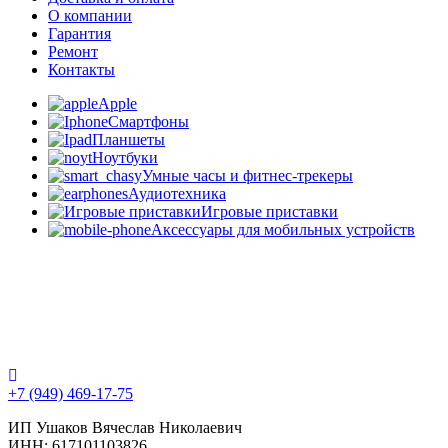
О компании
Гарантия
Ремонт
Контакты
Apple
Смартфоны
Планшеты
Ноутбуки
Умные часы и фитнес-трекеры
Аудиотехника
Игровые приставки
Аксессуары для мобильных устройств
г. Донецк, ул. Артёма, 130 (ТРЦ Донецк-Сити)
г. Мариуполь, пр. Ленина (Мира), 71/41, пом.60
+7 (949) 469-17-75
ИП Ушаков Вячеслав Николаевич
ИНН: 617101103826