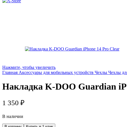
Нажмите, чтобы увеличить
Главная
Аксессуары для мобильных устройств
Чехлы
Чехлы дл
Накладка K-DOO Guardian iPh
1 350
₽
В наличии
Количество
В корзину
Купить в 1 клик