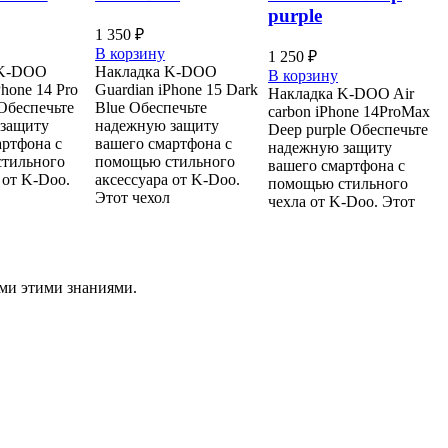
purple
1 350
₽
В корзину
1 250
₽
 K-DOO
Накладка K-DOO
В корзину
Phone 14 Pro
Guardian iPhone 15 Dark
Накладка K-DOO Air
Обеспечьте
Blue Обеспечьте
carbon iPhone 14ProMax
защиту
надежную защиту
Deep purple Обеспечьте
артфона с
вашего смартфона с
надежную защиту
тильного
помощью стильного
вашего смартфона с
 от K-Doo.
аксессуара от K-Doo.
помощью стильного
Этот чехол
чехла от K-Doo. Этот
ами этими знаниями.