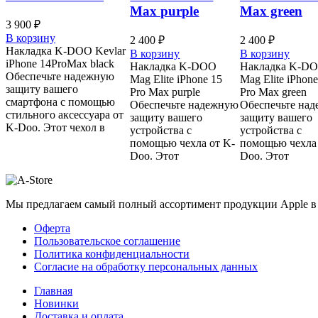
Max purple
Max green
3 900
₽
В корзину
2 400
₽
2 400
₽
Накладка K-DOO Kevlar
В корзину
В корзину
iPhone 14ProMax black
Накладка K-DOO
Накладка K-D
Обеспечьте надежную
Mag Elite iPhone 15
Mag Elite iPhone
защиту вашего
Pro Max purple
Pro Max green
смартфона с помощью
Обеспечьте надежную
Обеспечьте на
стильного аксессуара от
защиту вашего
защиту вашего
K-Doo. Этот чехол в
устройства с
устройства с
помощью чехла от K-
помощью чехла 
Doo. Этот
Doo. Этот
Мы предлагаем самый полный ассортимент продукции Apple в 
Оферта
Пользовательское соглашение
Политика конфиденциальности
Согласие на обработку персональных данных
Главная
Новинки
Доставка и оплата