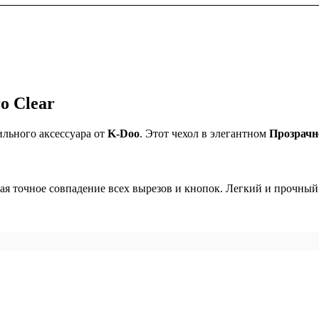
o Clear
льного аксессуара от
K-Doo
. Этот чехол в элегантном
Прозрач
вая точное совпадение всех вырезов и кнопок. Легкий и прочны