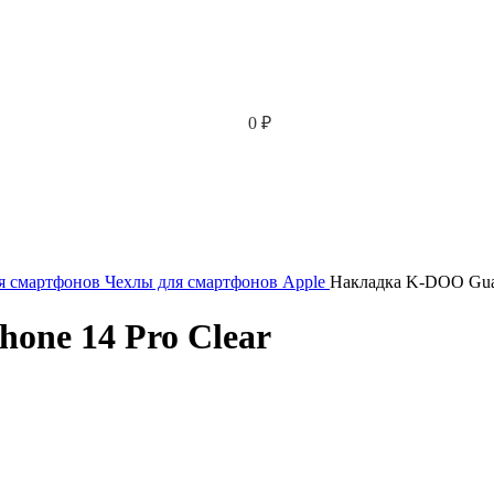
0
₽
я смартфонов
Чехлы для смартфонов Apple
Накладка K-DOO Guard
one 14 Pro Clear