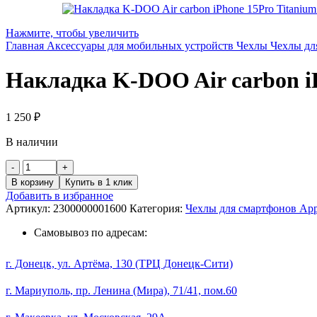
Нажмите, чтобы увеличить
Главная
Аксессуары для мобильных устройств
Чехлы
Чехлы дл
Накладка K-DOO Air carbon iP
1 250
₽
В наличии
Количество
товара
В корзину
Купить в 1 клик
Накладка
Добавить в избранное
K-
Артикул:
2300000001600
Категория:
Чехлы для смартфонов App
DOO
Air
Самовывоз по адресам:
carbon
iPhone
г. Донецк, ул. Артёма, 130 (ТРЦ Донецк-Сити)
15Pro
Titanium
г. Мариуполь, пр. Ленина (Мира), 71/41, пом.60
grey