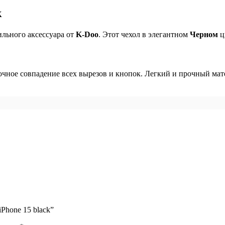
k
льного аксессуара от
K-Doo
. Этот чехол в элегантном
Черном
ц
точное совпадение всех вырезов и кнопок. Легкий и прочный ма
Phone 15 black”