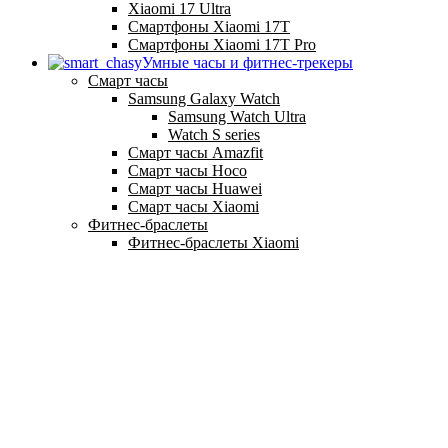
Xiaomi 17 Ultra
Смартфоны Xiaomi 17Т
Смартфоны Xiaomi 17Т Pro
Умные часы и фитнес-трекеры
Смарт часы
Samsung Galaxy Watch
Samsung Watch Ultra
Watch S series
Смарт часы Amazfit
Смарт часы Hoco
Смарт часы Huawei
Смарт часы Xiaomi
Фитнес-браслеты
Фитнес-браслеты Xiaomi
Главная
Новинки
Доставка и оплата
О компании
Гарантия
Ремонт
Контакты
г. Донецк, ул. Артёма, 130 (ТРЦ Донецк-Сити)
+7 (949) 469-17-75