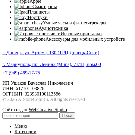
Apple
Смартфоны
Планшеты
Ноутбуки
Умные часы и фитнес-трекеры
Аудиотехника
Игровые приставки
Аксессуары для мобильных устройств
г. Донецк, ул. Артёма, 130 (ТРЦ Донецк-Сити)
г. Мариуполь, пр. Ленина (Мира), 71/41, пом.60
+7 (949) 469-17-75
ИП Ушаков Вячеслав Николаевич
ИНН: 617101103826
ОГРНИП: 323930100113556
© 2026 A-StoreComRu. All rights reserved
Сайт создан
WebCreative Studio
Поиск
Меню
Категории