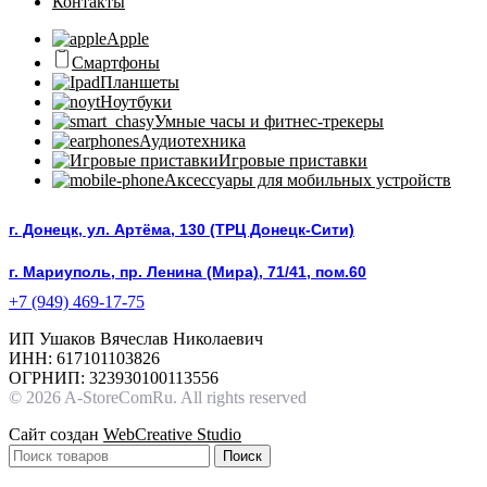
Контакты
Apple
Смартфоны
Планшеты
Ноутбуки
Умные часы и фитнес-трекеры
Аудиотехника
Игровые приставки
Аксессуары для мобильных устройств
г. Донецк, ул. Артёма, 130 (ТРЦ Донецк-Сити)
г. Мариуполь, пр. Ленина (Мира), 71/41, пом.60
+7 (949) 469-17-75
ИП Ушаков Вячеслав Николаевич
ИНН: 617101103826
ОГРНИП: 323930100113556
© 2026 A-StoreComRu. All rights reserved
Сайт создан
WebCreative Studio
Поиск