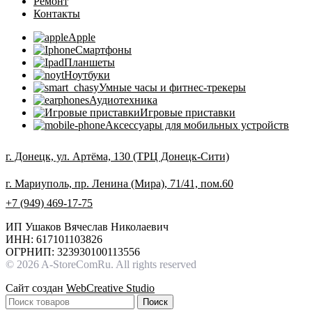
Ремонт
Контакты
Apple
Смартфоны
Планшеты
Ноутбуки
Умные часы и фитнес-трекеры
Аудиотехника
Игровые приставки
Аксессуары для мобильных устройств
г. Донецк, ул. Артёма, 130 (ТРЦ Донецк-Сити)
г. Мариуполь, пр. Ленина (Мира), 71/41, пом.60
+7 (949) 469-17-75
ИП Ушаков Вячеслав Николаевич
ИНН: 617101103826
ОГРНИП: 323930100113556
© 2026 A-StoreComRu. All rights reserved
Сайт создан
WebCreative Studio
Поиск