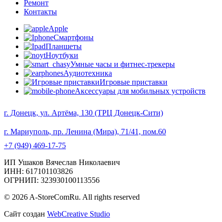
Ремонт
Контакты
Apple
Смартфоны
Планшеты
Ноутбуки
Умные часы и фитнес-трекеры
Аудиотехника
Игровые приставки
Аксессуары для мобильных устройств
г. Донецк, ул. Артёма, 130 (ТРЦ Донецк-Сити)
г. Мариуполь, пр. Ленина (Мира), 71/41, пом.60
+7 (949) 469-17-75
ИП Ушаков Вячеслав Николаевич
ИНН: 617101103826
ОГРНИП: 323930100113556
© 2026 A-StoreComRu. All rights reserved
Сайт создан
WebCreative Studio