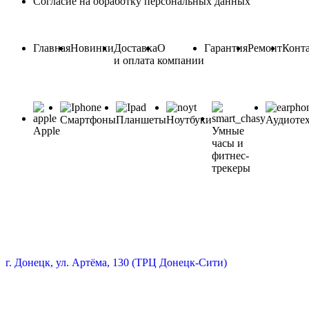
Согласие на обработку персональных данных
Главная
Новинки
Доставка
О
Гарантия
Ремонт
Конт
и оплата
компании
Смартфоны
Планшеты
Ноутбуки
Аудиоте
Apple
Умные
часы и
фитнес-
трекеры
г. Донецк, ул. Артёма, 130 (ТРЦ Донецк-Сити)