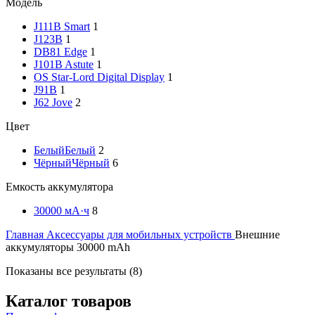
Модель
J111B Smart
1
J123B
1
DB81 Edge
1
J101B Astute
1
OS Star-Lord Digital Display
1
J91B
1
J62 Jove
2
Цвет
Белый
Белый
2
Чёрный
Чёрный
6
Емкость аккумулятора
30000 мА·ч
8
Главная
Аксессуары для мобильных устройств
Внешние
аккумуляторы 30000 mAh
Показаны все результаты (8)
Каталог товаров