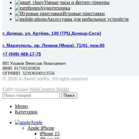
Умные часы и фитнес-трекеры
Аудиотехника
Игровые приставки
Аксессуары для мобильных устройств
г. Донецк, ул. Артёма, 130 (ТРЦ Донецк-Сити)
г. Мариуполь, пр. Ленина (Мира), 71/41, пом.60
+7 (949) 469-17-75
ИП Ушаков Вячеслав Николаевич
ИНН: 617101103826
ОГРНИП: 323930100113556
© 2026 A-StoreComRu. All rights reserved
Сайт создан
WebCreative Studio
Поиск
Меню
Категории
Apple
Apple iPhone
iPhone 15