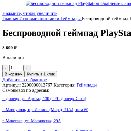
Нажмите, чтобы увеличить
Главная
Игровые приставки
Геймпады
Беспроводной геймпад P
Беспроводной геймпад PlaySta
8 600
₽
В наличии
Количество
товара
В корзину
Купить в 1 клик
Беспроводной
Добавить в избранное
геймпад
Артикул:
2200000013767
Категория:
Геймпады
PlayStation
Самовывоз по адресам:
DualSense
Camouflage
г. Донецк, ул. Артёма, 130 (ТРЦ Донецк-Сити)
г. Мариуполь, пр. Ленина (Мира), 71/41, пом.60
г. Макеевка, ул. Московская, 29А