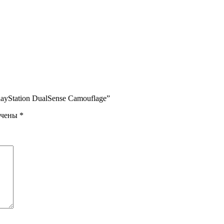
ayStation DualSense Camouflage”
ечены
*