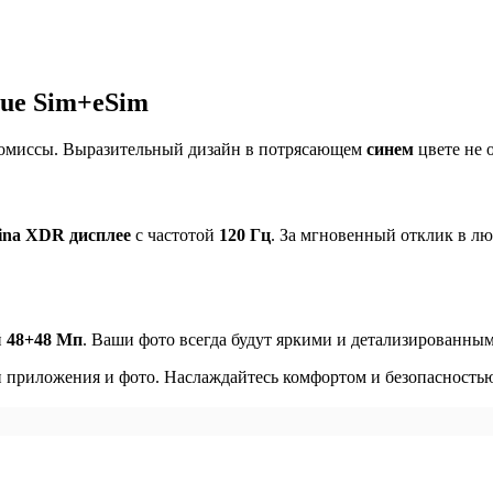
lue Sim+eSim
промиссы. Выразительный дизайн в потрясающем
синем
цвете не 
tina XDR дисплее
с частотой
120 Гц
. За мгновенный отклик в л
й
48+48 Мп
. Ваши фото всегда будут яркими и детализированны
 приложения и фото. Наслаждайтесь комфортом и безопасность