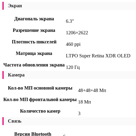
Экран
Диагональ экрана
6.3"
Разрешение экрана
1206×2622
Плотность пикселей
460 ppi
Матрица экрана
LTPO Super Retina XDR OLED
Частота обновления экрана
120 Гц
Камера
Кол-во МП основной камеры
48+48+48 Мп
Кол-во МП фронтальной камеры
18 Мп
Количество камер
3
Связь
Версия Bluetooth