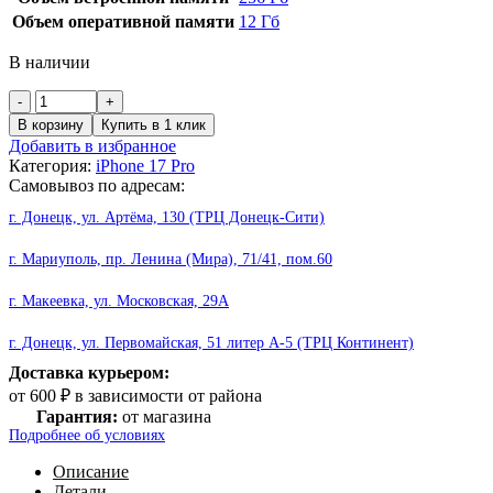
Объем оперативной памяти
12 Гб
В наличии
Количество
товара
В корзину
Купить в 1 клик
iPhone
Добавить в избранное
17
Категория:
iPhone 17 Pro
Pro
Самовывоз по адресам:
256
GB
г. Донецк, ул. Артёма, 130 (ТРЦ Донецк-Сити)
Blue
Sim+eSim
г. Мариуполь, пр. Ленина (Мира), 71/41, пом.60
г. Макеевка, ул. Московская, 29А
г. Донецк, ул. Первомайская, 51 литер А-5 (ТРЦ Континент)
Доставка курьером:
от 600 ₽ в зависимости от района
Гарантия:
от магазина
Подробнее об условиях
Описание
Детали