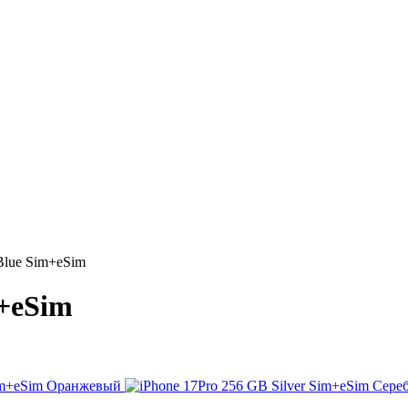
Blue Sim+eSim
m+eSim
Оранжевый
Сере