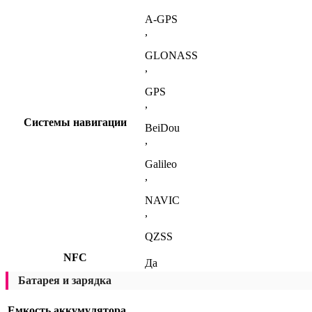
A-GPS
,
GLONASS
,
GPS
,
Системы навигации
BeiDou
,
Galileo
,
NAVIC
,
QZSS
NFC
Да
Батарея и зарядка
Емкость аккумулятора