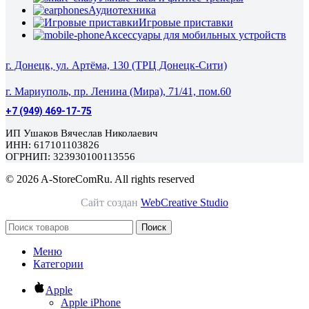
Аудиотехника
Игровые приставки
Аксессуары для мобильных устройств
г. Донецк, ул. Артёма, 130 (ТРЦ Донецк-Сити)
г. Мариуполь, пр. Ленина (Мира), 71/41, пом.60
+7 (949) 469-17-75
ИП Ушаков Вячеслав Николаевич
ИНН: 617101103826
ОГРНИП: 323930100113556
© 2026 A-StoreComRu. All rights reserved
Сайт создан
WebCreative Studio
Поиск
Меню
Категории
Apple
Apple iPhone