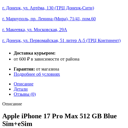
GB
г. Донецк, ул. Артёма, 130 (ТРЦ Донецк-Сити)
Blue
Sim+eSim
г. Мариуполь, пр. Ленина (Мира), 71/41, пом.60
г. Макеевка, ул. Московская, 29А
г. Донецк, ул. Первомайская, 51 литер А-5 (ТРЦ Континент)
Доставка курьером:
от 600 ₽ в зависимости от района
Гарантия:
от магазина
Подробнее об условиях
Описание
Детали
Отзывы (0)
Описание
Apple iPhone 17 Pro Max 512 GB Blue
Sim+eSim