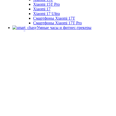
Xiaomi 15T Pro
Xiaomi 17
Xiaomi 17 Ultra
Смартфоны Xiaomi 17Т
Смартфоны Xiaomi 17Т Pro
Умные часы и фитнес-трекеры
Смарт часы
Samsung Galaxy Watch
Samsung Watch Ultra
Watch S series
Смарт часы Amazfit
Смарт часы Hoco
Смарт часы Huawei
Смарт часы Xiaomi
Фитнес-браслеты
Фитнес-браслеты Xiaomi
Главная
Новинки
Доставка и оплата
О компании
Гарантия
Ремонт
Контакты
г. Донецк, ул. Артёма, 130 (ТРЦ Донецк-Сити)