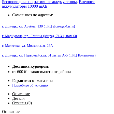
Беспроводные портативные аккумуляторы
,
Внешние
Bank
аккумуляторы 10000 mAh
с
MagSafe
Самовывоз по адресам:
Q9
20W
г. Донецк, ул. Артёма, 130 (ТРЦ Донецк-Сити)
10000mah
Black
г. Мариуполь, пр. Ленина (Мира), 71/41, пом.60
г. Макеевка, ул. Московская, 29А
г. Донецк, ул. Первомайская, 51 литер А-5 (ТРЦ Континент)
Доставка курьером:
от 600 ₽ в зависимости от района
Гарантия:
от магазина
Подробнее об условиях
Описание
Детали
Отзывы (0)
Описание