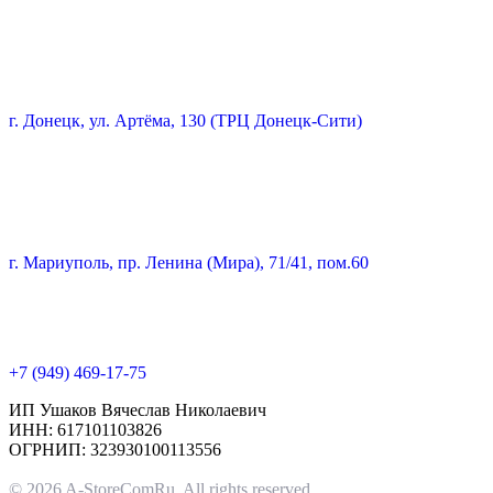
г. Донецк, ул. Артёма, 130 (ТРЦ Донецк-Сити)
г. Мариуполь, пр. Ленина (Мира), 71/41, пом.60
+7 (949) 469-17-75
ИП Ушаков Вячеслав Николаевич
ИНН: 617101103826
ОГРНИП: 323930100113556
© 2026 A-StoreComRu. All rights reserved