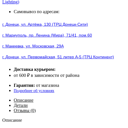
Lighting)
Advantage
single
Самовывоз по адресам:
port
PD30W
г. Донецк, ул. Артёма, 130 (ТРЦ Донецк-Сити)
charger
white
г. Мариуполь, пр. Ленина (Мира), 71/41, пом.60
г. Макеевка, ул. Московская, 29А
г. Донецк, ул. Первомайская, 51 литер А-5 (ТРЦ Континент)
Доставка курьером:
от 600 ₽ в зависимости от района
Гарантия:
от магазина
Подробнее об условиях
Описание
Детали
Отзывы (0)
Описание