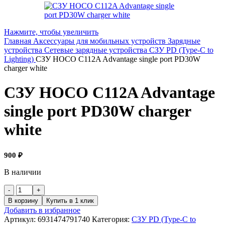
Нажмите, чтобы увеличить
Главная
Аксессуары для мобильных устройств
Зарядные
устройства
Сетевые зарядные устройства
СЗУ PD (Type-C to
Lighting)
СЗУ HOCO C112A Advantage single port PD30W
charger white
СЗУ HOCO C112A Advantage
single port PD30W charger
white
900
₽
В наличии
Количество
товара
В корзину
Купить в 1 клик
СЗУ
Добавить в избранное
HOCO
Артикул:
6931474791740
Категория:
СЗУ PD (Type-C to
C112A