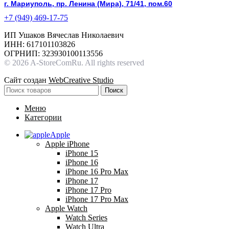
г. Мариуполь, пр. Ленина (Мира), 71/41, пом.60
+7 (949) 469-17-75
ИП Ушаков Вячеслав Николаевич
ИНН: 617101103826
ОГРНИП: 323930100113556
© 2026 A-StoreComRu. All rights reserved
Сайт создан
WebCreative Studio
Поиск
Меню
Категории
Apple
Apple iPhone
iPhone 15
iPhone 16
iPhone 16 Pro Max
iPhone 17
iPhone 17 Pro
iPhone 17 Pro Max
Apple Watch
Watch Series
Watch Ultra