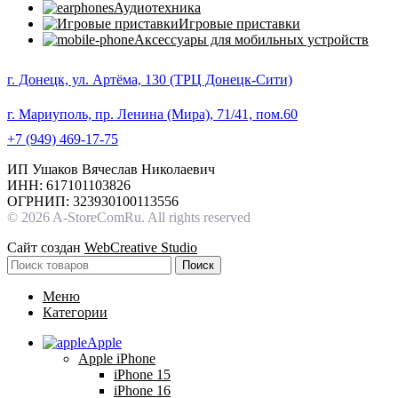
Аудиотехника
Игровые приставки
Аксессуары для мобильных устройств
г. Донецк, ул. Артёма, 130 (ТРЦ Донецк-Сити)
г. Мариуполь, пр. Ленина (Мира), 71/41, пом.60
+7 (949) 469-17-75
ИП Ушаков Вячеслав Николаевич
ИНН: 617101103826
ОГРНИП: 323930100113556
© 2026 A-StoreComRu. All rights reserved
Сайт создан
WebCreative Studio
Поиск
Меню
Категории
Apple
Apple iPhone
iPhone 15
iPhone 16