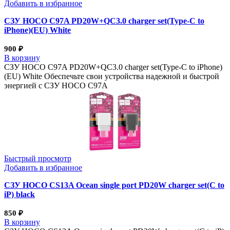
Добавить в избранное
СЗУ HOCO C97A PD20W+QC3.0 charger set(Type-C to
iPhone)(EU) White
900
₽
В корзину
СЗУ HOCO C97A PD20W+QC3.0 charger set(Type-C to iPhone)
(EU) White Обеспечьте свои устройства надежной и быстрой
энергией с СЗУ HOCO C97A
Быстрый просмотр
Добавить в избранное
СЗУ HOCO CS13A Ocean single port PD20W charger set(C to
iP) black
850
₽
В корзину