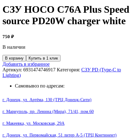
СЗУ HOCO C76A Plus Speed
source PD20W charger white
750
₽
В наличии
Количество
В корзину
Купить в 1 клик
товара
Добавить в избранное
СЗУ
Артикул:
6931474746917
Категория:
СЗУ PD (Type-C to
HOCO
Lighting)
C76A
Plus
Самовывоз по адресам:
Speed
source
г. Донецк, ул. Артёма, 130 (ТРЦ Донецк-Сити)
PD20W
charger
г. Мариуполь, пр. Ленина (Мира), 71/41, пом.60
white
г. Макеевка, ул. Московская, 29А
г. Донецк, ул. Первомайская, 51 литер А-5 (ТРЦ Континент)