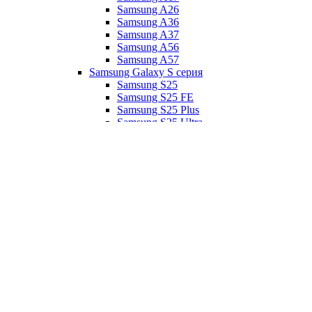
Samsung A26
Samsung A36
Samsung A37
Samsung A56
Samsung A57
Samsung Galaxy S серия
Samsung S25
Samsung S25 FE
Samsung S25 Plus
Samsung S25 Ultra
Samsung S26 Ultra
Samsung Galaxy Z серия
Samsung Z Flip 7
Samsung Z Fold 7
Смартфоны Tecno
Смартфоны Ulefone
Смартфоны Xiaomi
Redmi 15
Redmi 15C
Redmi A5
Redmi A7 Pro
Redmi Note 14 Pro
Redmi Note 14 Pro Plus
Redmi Note 14S
Redmi Note 15