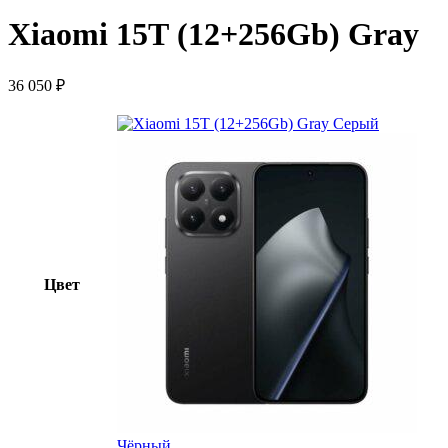
Xiaomi 15Т (12+256Gb) Gray
36 050
₽
Серый
Цвет
Чёрный