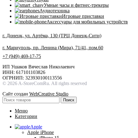
Умные часы и фитнес-трекеры
Аудиотехника
Игровые приставки
Аксессуары для мобильных устройств
г. Донецк, ул. Артёма, 130 (ТРЦ Донецк-Сити)
г. Мариуполь, пр. Ленина (Мира), 71/41, пом.60
+7 (949) 469-17-75
ИП Ушаков Вячеслав Николаевич
ИНН: 617101103826
ОГРНИП: 323930100113556
© 2026 A-StoreComRu. All rights reserved
Сайт создан
WebCreative Studio
Поиск
Меню
Категории
Apple
Apple iPhone
iPhone 15