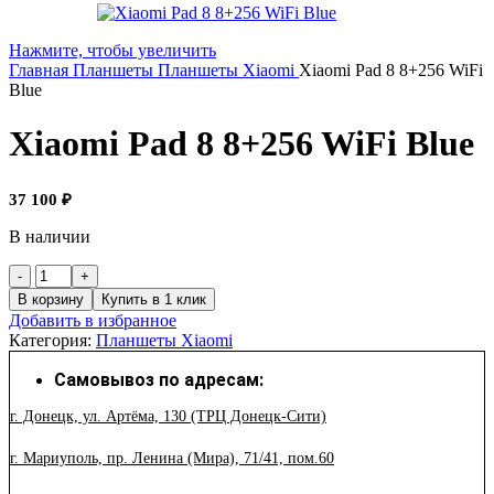
Нажмите, чтобы увеличить
Главная
Планшеты
Планшеты Xiaomi
Xiaomi Pad 8 8+256 WiFi
Blue
Xiaomi Pad 8 8+256 WiFi Blue
37 100
₽
В наличии
Количество
товара
В корзину
Купить в 1 клик
Xiaomi
Добавить в избранное
Pad
Категория:
Планшеты Xiaomi
8
8+256
Самовывоз по адресам:
WiFi
Blue
г. Донецк, ул. Артёма, 130 (ТРЦ Донецк-Сити)
г. Мариуполь, пр. Ленина (Мира), 71/41, пом.60