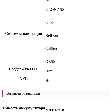
Нет
GLONASS
,
GPS
,
Системы навигации
BeiDou
,
Galileo
,
QZSS
Поддержка OTG
Нет
NFC
Нет
Батарея и зарядка
Емкость аккумулятора
9200 мА·ч