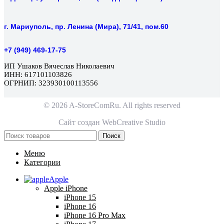
г. Мариуполь, пр. Ленина (Мира), 71/41, пом.60
+7 (949) 469-17-75
ИП Ушаков Вячеслав Николаевич
ИНН: 617101103826
ОГРНИП: 323930100113556
© 2026 A-StoreComRu. All rights reserved
Сайт создан
WebCreative Studio
Поиск
Меню
Категории
Apple
Apple iPhone
iPhone 15
iPhone 16
iPhone 16 Pro Max