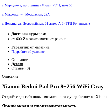
Gray
г. Мариуполь, пр. Ленина (Мира), 71/41, пом.60
г. Макеевка, ул. Московская, 29А
г. Донецк, ул. Первомайская, 51 литер А-5 (ТРЦ Континент)
Доставка курьером:
от 600 ₽ в зависимости от района
Гарантия:
от магазина
Подробнее об условиях
Описание
Детали
Отзывы (0)
Описание
Xiaomi Redmi Pad Pro 8+256 WiFi Gray
Откройте для себя новые возможности с устройством от
Xiaom
Яркий экран и производительность