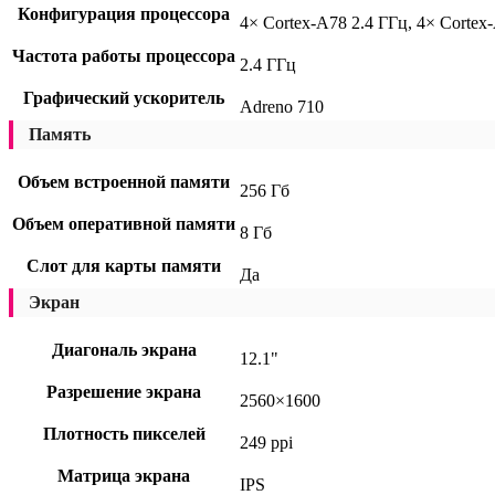
Конфигурация процессора
4× Cortex-A78 2.4 ГГц, 4× Cortex
Частота работы процессора
2.4 ГГц
Графический ускоритель
Adreno 710
Память
Объем встроенной памяти
256 Гб
Объем оперативной памяти
8 Гб
Слот для карты памяти
Да
Экран
Диагональ экрана
12.1"
Разрешение экрана
2560×1600
Плотность пикселей
249 ppi
Матрица экрана
IPS