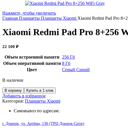
Нажмите, чтобы увеличить
Главная
Планшеты
Планшеты Xiaomi
Xiaomi Redmi Pad Pro 8+2
Xiaomi Redmi Pad Pro 8+256 W
22 100
₽
Объем встроенной памяти
256 Гб
Объем оперативной памяти
8 Гб
Цвет
Серый
Синий
В наличии
Количество
В корзину
Купить в 1 клик
товара
Добавить в избранное
Xiaomi
Категория:
Планшеты Xiaomi
Redmi
Pad
Самовывоз по адресам:
Pro
8+256
г. Донецк, ул. Артёма, 130 (ТРЦ Донецк-Сити)
WiFi