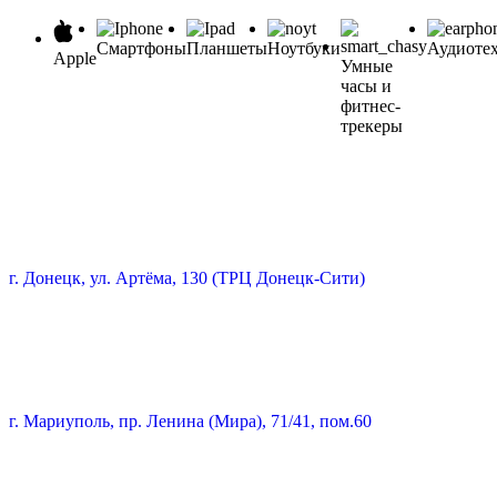
Смартфоны
Планшеты
Ноутбуки
Аудиоте
Apple
Умные
часы и
фитнес-
трекеры
г. Донецк, ул. Артёма, 130 (ТРЦ Донецк-Сити)
г. Мариуполь, пр. Ленина (Мира), 71/41, пом.60