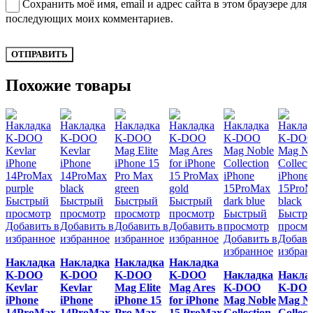
Сохранить моё имя, email и адрес сайта в этом браузере для
последующих моих комментариев.
Похожие товары
Быстрый
Быстрый
Быстрый
Быстрый
просмотр
просмотр
просмотр
просмотр
Быстрый
Быстр
Добавить в
Добавить в
Добавить в
Добавить в
просмотр
просмо
избранное
избранное
избранное
избранное
Добавить в
Добави
избранное
избран
Накладка
Накладка
Накладка
Накладка
K-DOO
K-DOO
K-DOO
K-DOO
Накладка
Накла
Kevlar
Kevlar
Mag Elite
Mag Ares
K-DOO
K-DO
iPhone
iPhone
iPhone 15
for iPhone
Mag Noble
Mag No
14ProMax
14ProMax
Pro Max
15 ProMax
Collection
Collect