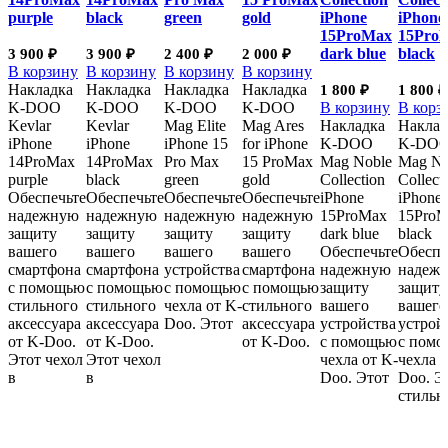
purple
black
green
gold
iPhone
iPhone
15ProMax
15Pro
dark blue
black
3 900
₽
3 900
₽
2 400
₽
2 000
₽
В корзину
В корзину
В корзину
В корзину
Накладка
Накладка
Накладка
Накладка
1 800
₽
1 800
₽
K-DOO
K-DOO
K-DOO
K-DOO
В корзину
В корз
Kevlar
Kevlar
Mag Elite
Mag Ares
Накладка
Наклад
iPhone
iPhone
iPhone 15
for iPhone
K-DOO
K-DO
14ProMax
14ProMax
Pro Max
15 ProMax
Mag Noble
Mag No
purple
black
green
gold
Collection
Collect
Обеспечьте
Обеспечьте
Обеспечьте
Обеспечьте
iPhone
iPhone
надежную
надежную
надежную
надежную
15ProMax
15Pro
защиту
защиту
защиту
защиту
dark blue
black
вашего
вашего
вашего
вашего
Обеспечьте
Обеспе
смартфона
смартфона
устройства
смартфона
надежную
надеж
с помощью
с помощью
с помощью
с помощью
защиту
защиту
стильного
стильного
чехла от K-
стильного
вашего
вашего
аксессуара
аксессуара
Doo. Этот
аксессуара
устройства
устрой
от K-Doo.
от K-Doo.
от K-Doo.
с помощью
с пом
Этот чехол
Этот чехол
чехла от K-
чехла о
в
в
Doo. Этот
Doo. Э
стиль