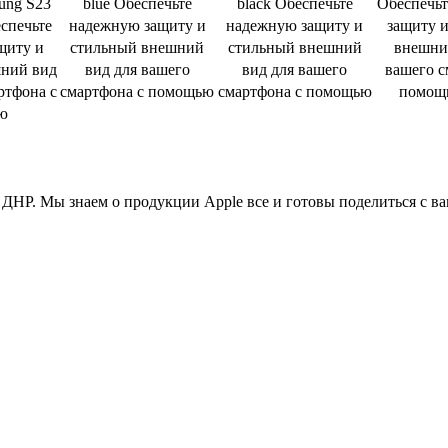
sung S23
blue Обеспечьте
black Обеспечьте
Обеспечь
еспечьте
надежную защиту и
надежную защиту и
защиту 
щиту и
стильный внешний
стильный внешний
внешни
ний вид
вид для вашего
вид для вашего
вашего с
ртфона с
смартфона с помощью
смартфона с помощью
помощ
ю
ДНР. Мы знаем о продукции Apple все и готовы поделиться с в