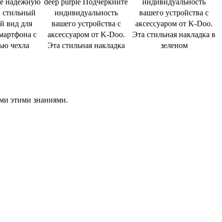
те надежную
deep purple Подчеркните
индивидуальность
и стильный
индивидуальность
вашего устройства с
й вид для
вашего устройства с
аксессуаром от K-Doo.
мартфона с
аксессуаром от K-Doo.
Эта стильная накладка в
ью чехла
Эта стильная накладка
зеленом
ами этими знаниями.