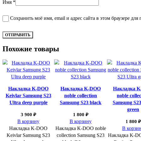
Имя
*
Сохранить моё имя, email и адрес сайта в этом браузере д
Похожие товары
Накладка K-DOO
Накладка K-DOO
Накладка 
Keivlar Samsung S23
noble collection
noble colle
Ultra deep purple
Samsung S23 black
Samsung S23
green
3 900
₽
1 800
₽
В корзину
В корзину
1 800
₽
Накладка K-DOO
Накладка K-DOO noble
В корзи
Keivlar Samsung S23
collection Samsung S23
Накладка K-DO