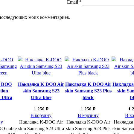
Email
*
ля последующих моих комментариев.
K-DOO
Накладка K-DOO Air
Накладка K-DOO Air
Накладка
ction
skin Samsung S23
skin Samsung S23 Plus
skin Sa
 Ultra
Ultra blue
black
b
1 250
₽
1 250
₽
1 
В корзину
В корзину
В к
ну
Накладка K-DOO Air
Накладка K-DOO Air
Накладка
O noble
skin Samsung S23 Ultra
skin Samsung S23 Plus
skin Samsu