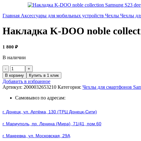
Главная
Аксессуары для мобильных устройств
Чехлы
Чехлы дл
Накладка K-DOO noble collect
1 800
₽
В наличии
Количество
товара
В корзину
Купить в 1 клик
Накладка
Добавить в избранное
K-
Артикул:
2000032653210
Категория:
Чехлы для смартфонов Sa
DOO
noble
Самовывоз по адресам:
collection
Samsung
г. Донецк, ул. Артёма, 130 (ТРЦ Донецк-Сити)
S23
deep
г. Мариуполь, пр. Ленина (Мира), 71/41, пом.60
purple
г. Макеевка, ул. Московская, 29А