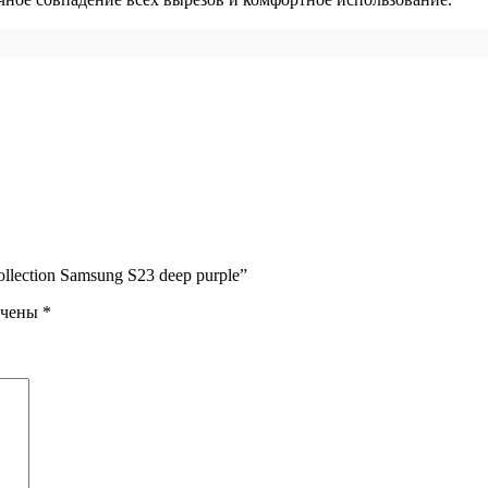
lection Samsung S23 deep purple”
ечены
*