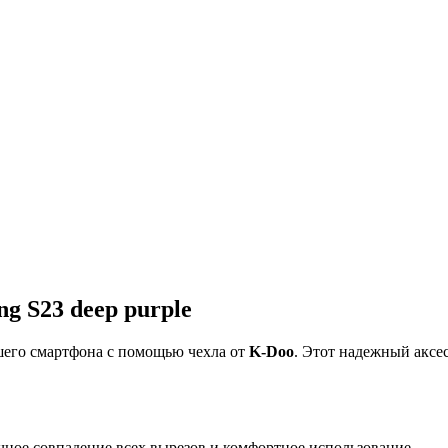
g S23 deep purple
шего смартфона с помощью чехла от
K-Doo
. Этот надежный аксе
очное совпадение всех вырезов и комфортное использование.