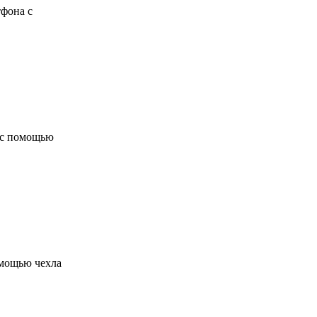
тфона с
а с помощью
омощью чехла