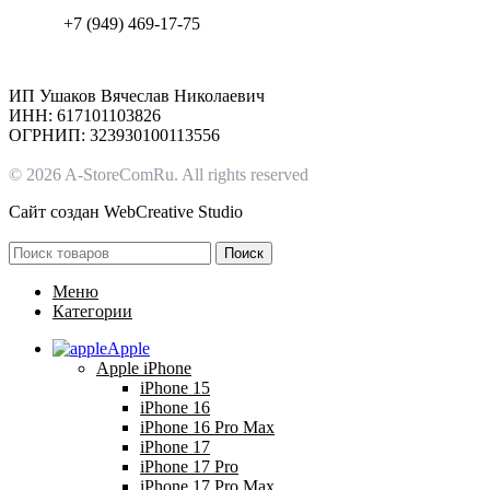
+7 (949) 469-17-75
ИП Ушаков Вячеслав Николаевич
ИНН: 617101103826
ОГРНИП: 323930100113556
© 2026 A-StoreComRu. All rights reserved
Сайт создан
WebCreative Studio
Поиск
Меню
Категории
Apple
Apple iPhone
iPhone 15
iPhone 16
iPhone 16 Pro Max
iPhone 17
iPhone 17 Pro
iPhone 17 Pro Max