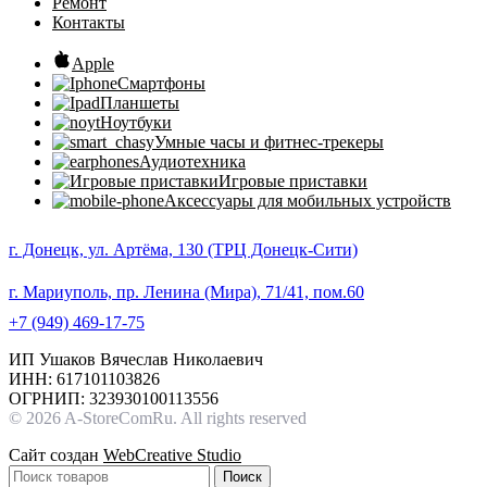
Ремонт
Контакты
Apple
Смартфоны
Планшеты
Ноутбуки
Умные часы и фитнес-трекеры
Аудиотехника
Игровые приставки
Аксессуары для мобильных устройств
г. Донецк, ул. Артёма, 130 (ТРЦ Донецк-Сити)
г. Мариуполь, пр. Ленина (Мира), 71/41, пом.60
+7 (949) 469-17-75
ИП Ушаков Вячеслав Николаевич
ИНН: 617101103826
ОГРНИП: 323930100113556
© 2026 A-StoreComRu. All rights reserved
Сайт создан
WebCreative Studio
Поиск