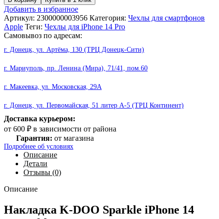
товара
Добавить в избранное
Накладка
Артикул:
2300000003956
Категория:
Чехлы для смартфонов
K-
Apple
Теги:
Чехлы для iPhone 14 Pro
DOO
Самовывоз по адресам:
Sparkle
г. Донецк, ул. Артёма, 130 (ТРЦ Донецк-Сити)
iPhone
14
Pro
г. Мариуполь, пр. Ленина (Мира), 71/41, пом.60
gold
г. Макеевка, ул. Московская, 29А
г. Донецк, ул. Первомайская, 51 литер А-5 (ТРЦ Континент)
Доставка курьером:
от 600 ₽ в зависимости от района
Гарантия:
от магазина
Подробнее об условиях
Описание
Детали
Отзывы (0)
Описание
Накладка K-DOO Sparkle iPhone 14