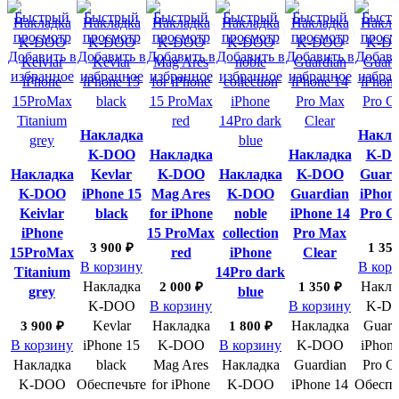
Быстрый
Быстрый
Быстрый
Быстрый
Быстрый
Быст
просмотр
просмотр
просмотр
просмотр
просмотр
просм
Добавить в
Добавить в
Добавить в
Добавить в
Добавить в
Добави
избранное
избранное
избранное
избранное
избранное
избра
Накладка
Накла
K-DOO
Накладка
Накладка
K-D
Накладка
Kevlar
K-DOO
Накладка
K-DOO
Guard
K-DOO
iPhone 15
Mag Ares
K-DOO
Guardian
iPhon
Keivlar
black
for iPhone
noble
iPhone 14
Pro C
iPhone
15 ProMax
collection
Pro Max
3 900
₽
1 35
15ProMax
red
iPhone
Clear
В корзину
В кор
Titanium
14Pro dark
Накладка
Накла
2 000
₽
1 350
₽
grey
blue
K-DOO
В корзину
В корзину
K-D
Kevlar
Накладка
Накладка
Guard
3 900
₽
1 800
₽
В корзину
iPhone 15
K-DOO
В корзину
K-DOO
iPhone
Накладка
black
Mag Ares
Накладка
Guardian
Pro Cl
K-DOO
Обеспечьте
for iPhone
K-DOO
iPhone 14
Обеспе