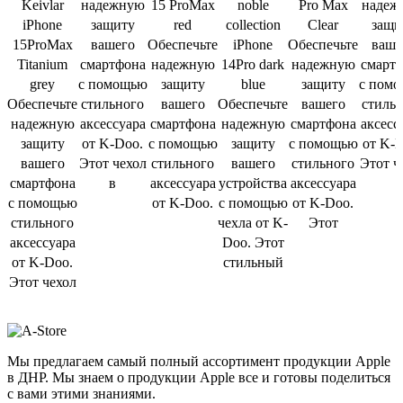
Keivlar
надежную
15 ProMax
noble
Pro Max
надеж
iPhone
защиту
red
collection
Clear
защи
15ProMax
вашего
Обеспечьте
iPhone
Обеспечьте
ваше
Titanium
смартфона
надежную
14Pro dark
надежную
смарт
grey
с помощью
защиту
blue
защиту
с пом
Обеспечьте
стильного
вашего
Обеспечьте
вашего
стиль
надежную
аксессуара
смартфона
надежную
смартфона
аксесс
защиту
от K-Doo.
с помощью
защиту
с помощью
от K-
вашего
Этот чехол
стильного
вашего
стильного
Этот ч
смартфона
в
аксессуара
устройства
аксессуара
с помощью
от K-Doo.
с помощью
от K-Doo.
стильного
чехла от K-
Этот
аксессуара
Doo. Этот
от K-Doo.
стильный
Этот чехол
Мы предлагаем самый полный ассортимент продукции Apple
в ДНР. Мы знаем о продукции Apple все и готовы поделиться
с вами этими знаниями.