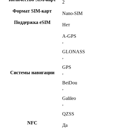
2
Формат SIM-карт
Nano-SIM
Поддержка eSIM
Нет
A-GPS
,
GLONASS
,
GPS
Системы навигации
,
BeiDou
,
Galileo
,
QZSS
NFC
Да