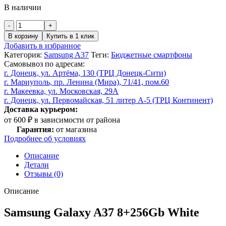
В наличии
Количество
товара
В корзину
Купить в 1 клик
Samsung
Добавить в избранное
Galaxy
Категория:
Samsung A37
Теги:
Бюджетные смартфоны
A37
Самовывоз по адресам:
8+256Gb
г. Донецк, ул. Артёма, 130 (ТРЦ Донецк-Сити)
White
г. Мариуполь, пр. Ленина (Мира), 71/41, пом.60
г. Макеевка, ул. Московская, 29А
г. Донецк, ул. Первомайская, 51 литер А-5 (ТРЦ Континент)
Доставка курьером:
от 600 ₽ в зависимости от района
Гарантия:
от магазина
Подробнее об условиях
Описание
Детали
Отзывы (0)
Описание
Samsung Galaxy A37 8+256Gb White