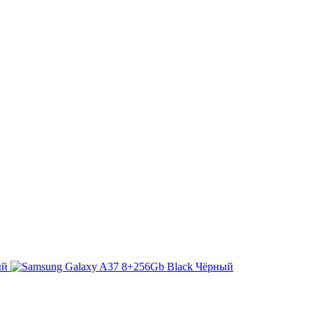
ый
Чёрный