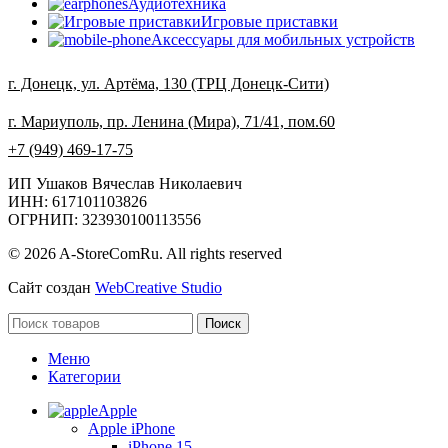
Аудиотехника
Игровые приставки
Аксессуары для мобильных устройств
г. Донецк, ул. Артёма, 130 (ТРЦ Донецк-Сити)
г. Мариуполь, пр. Ленина (Мира), 71/41, пом.60
+7 (949) 469-17-75
ИП Ушаков Вячеслав Николаевич
ИНН: 617101103826
ОГРНИП: 323930100113556
© 2026 A-StoreComRu. All rights reserved
Сайт создан
WebCreative Studio
Поиск
Меню
Категории
Apple
Apple iPhone
iPhone 15