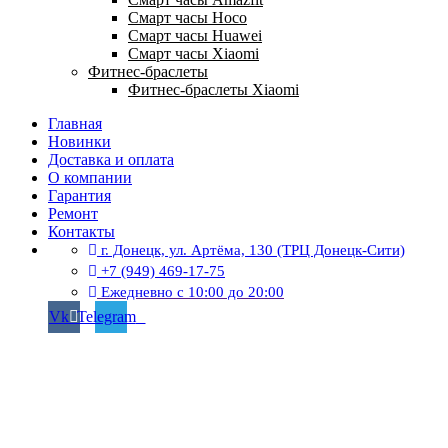
Смарт часы Hoco
Смарт часы Huawei
Смарт часы Xiaomi
Фитнес-браслеты
Фитнес-браслеты Xiaomi
Главная
Новинки
Доставка и оплата
О компании
Гарантия
Ремонт
Контакты
г. Донецк, ул. Артёма, 130 (ТРЦ Донецк-Сити)
+7 (949) 469-17-75
Ежедневно с 10:00 до 20:00
Vk
Telegram
г. Донецк, ул. Артёма, 130 (ТРЦ Донецк-Сити)
Избранное
Корзина
Закрыть