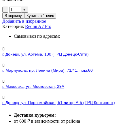
Количество
товара
В корзину
Купить в 1 клик
Xiaomi
Добавить в избранное
Redmi
Категория:
Redmi A7 Pro
A7
Pro
Самовывоз по адресам:
(4+128)
Gb
Black
г. Донецк, ул. Артёма, 130 (ТРЦ Донецк-Сити)
г. Мариуполь, пр. Ленина (Мира), 71/41, пом.60
г. Макеевка, ул. Московская, 29А
г. Донецк, ул. Первомайская, 51 литер А-5 (ТРЦ Континент)
Доставка курьером:
от 600 ₽ в зависимости от района