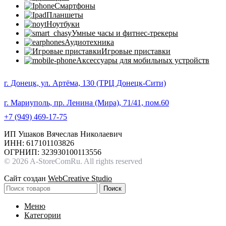
Смартфоны
Планшеты
Ноутбуки
Умные часы и фитнес-трекеры
Аудиотехника
Игровые приставки
Аксессуары для мобильных устройств
г. Донецк, ул. Артёма, 130 (ТРЦ Донецк-Сити)
г. Мариуполь, пр. Ленина (Мира), 71/41, пом.60
+7 (949) 469-17-75
ИП Ушаков Вячеслав Николаевич
ИНН: 617101103826
ОГРНИП: 323930100113556
© 2026 A-StoreComRu. All rights reserved
Сайт создан
WebCreative Studio
Поиск
Меню
Категории