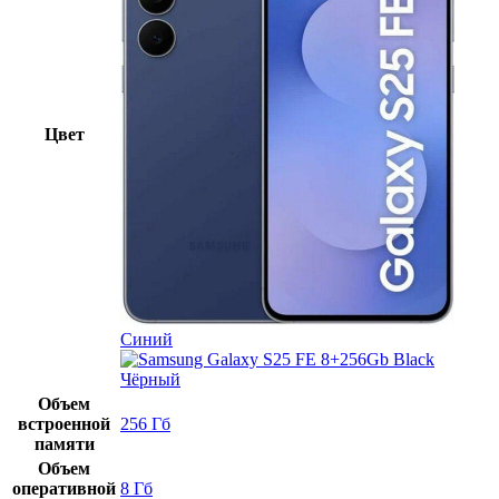
Цвет
Синий
Чёрный
Объем
встроенной
256 Гб
памяти
Объем
оперативной
8 Гб