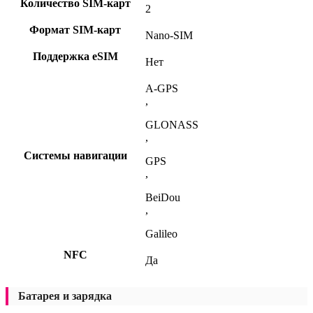
Количество SIM-карт
2
Формат SIM-карт
Nano-SIM
Поддержка eSIM
Нет
A-GPS
,
GLONASS
,
Системы навигации
GPS
,
BeiDou
,
Galileo
NFC
Да
Батарея и зарядка