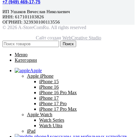
+7 (949) 469-17-75
ИП Ушаков Вячеслав Николаевич
ИНН: 617101103826
ОГРНИП: 323930100113556
© 2026 A-StoreComRu. All rights reserved
Сайт создан
WebCreative Studio
Поиск
Меню
Категории
Apple
Apple iPhone
iPhone 15
iPhone 16
iPhone 16 Pro Max
iPhone 17
iPhone 17 Pro
iPhone 17 Pro Max
Apple Watch
Watch Series
Watch Ultra
iPad
Аксессуары для мобильных устройств