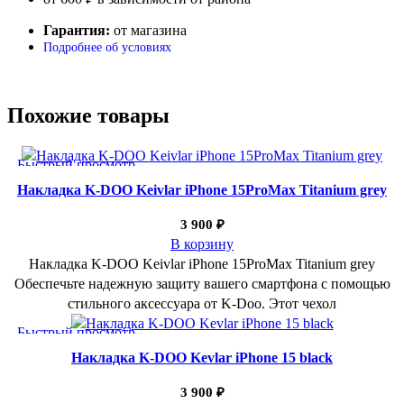
Гарантия:
от магазина
Подробнее об условиях
Похожие товары
Быстрый просмотр
Добавить в избранное
Накладка K-DOO Keivlar iPhone 15ProMax Titanium grey
3 900
₽
В корзину
Накладка K-DOO Keivlar iPhone 15ProMax Titanium grey
Обеспечьте надежную защиту вашего смартфона с помощью
стильного аксессуара от K-Doo. Этот чехол
Быстрый просмотр
Добавить в избранное
Накладка K-DOO Kevlar iPhone 15 black
3 900
₽