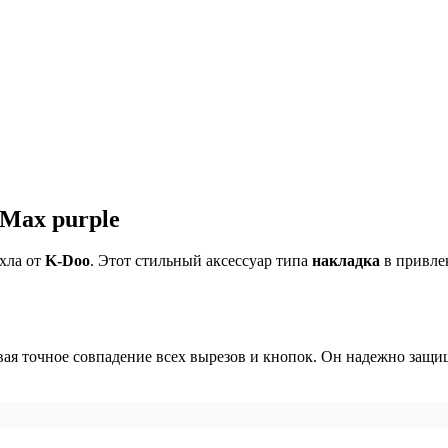
 Max purple
хла от
K-Doo
. Этот стильный аксессуар типа
накладка
в привле
вая точное совпадение всех вырезов и кнопок. Он надежно защищ