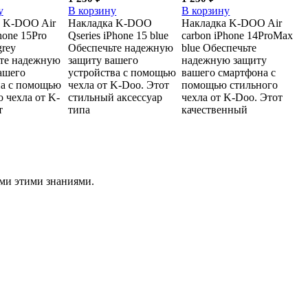
у
В корзину
В корзину
 K-DOO Air
Накладка K-DOO
Накладка K-DOO Air
hone 15Pro
Qseries iPhone 15 blue
carbon iPhone 14ProMax
grey
Обеспечьте надежную
blue Обеспечьте
те надежную
защиту вашего
надежную защиту
ашего
устройства с помощью
вашего смартфона с
а с помощью
чехла от K-Doo. Этот
помощью стильного
 чехла от K-
стильный аксессуар
чехла от K-Doo. Этот
т
типа
качественный
ами этими знаниями.