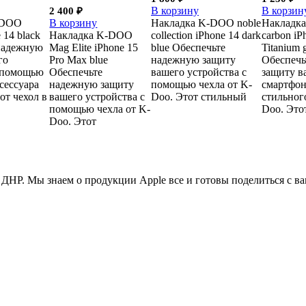
В корзину
В корзин
2 400
₽
-DOO
В корзину
Накладка K-DOO noble
Накладка
 14 black
Накладка K-DOO
collection iPhone 14 dark
carbon iP
надежную
Mag Elite iPhone 15
blue Обеспечьте
Titanium 
го
Pro Max blue
надежную защиту
Обеспечь
 помощью
Обеспечьте
вашего устройства с
защиту в
сессуара
надежную защиту
помощью чехла от K-
смартфон
от чехол в
вашего устройства с
Doo. Этот стильный
стильного
помощью чехла от K-
Doo. Это
Doo. Этот
ДНР. Мы знаем о продукции Apple все и готовы поделиться с в