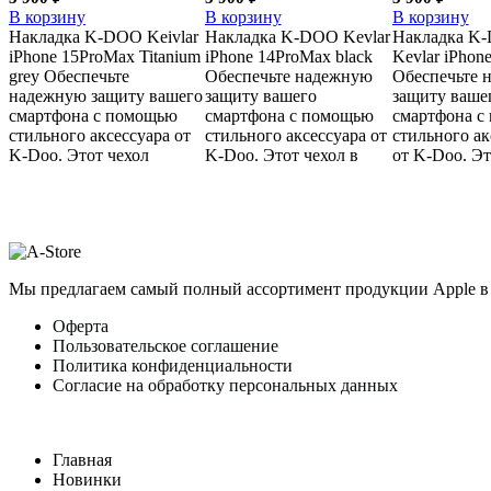
В корзину
В корзину
В корзину
Накладка K-DOO Keivlar
Накладка K-DOO Kevlar
Накладка K
iPhone 15ProMax Titanium
iPhone 14ProMax black
Kevlar iPhone
grey Обеспечьте
Обеспечьте надежную
Обеспечьте 
надежную защиту вашего
защиту вашего
защиту ваше
смартфона с помощью
смартфона с помощью
смартфона с
стильного аксессуара от
стильного аксессуара от
стильного ак
K-Doo. Этот чехол
K-Doo. Этот чехол в
от K-Doo. Эт
Мы предлагаем самый полный ассортимент продукции Apple в 
Оферта
Пользовательское соглашение
Политика конфиденциальности
Согласие на обработку персональных данных
Главная
Новинки