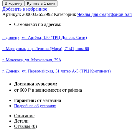
товара
В корзину
Купить в 1 клик
Накладка
Добавить в избранное
K-
Артикул:
2000032652992
Категория:
Чехлы для смартфонов Sa
DOO
Air
Самовывоз по адресам:
skin
Samsung
г. Донецк, ул. Артёма, 130 (ТРЦ Донецк-Сити)
S23
Plus
г. Мариуполь, пр. Ленина (Мира), 71/41, пом.60
black
г. Макеевка, ул. Московская, 29А
г. Донецк, ул. Первомайская, 51 литер А-5 (ТРЦ Континент)
Доставка курьером:
от 600 ₽ в зависимости от района
Гарантия:
от магазина
Подробнее об условиях
Описание
Детали
Отзывы (0)