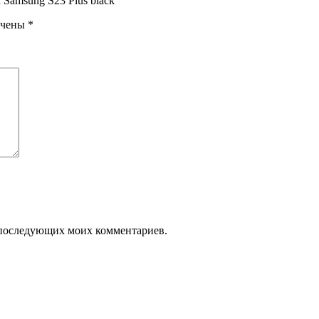
 Samsung S23 Plus black”
ечены
*
ля последующих моих комментариев.